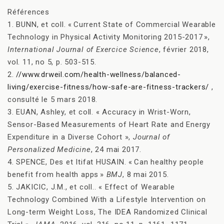
Références
1. BUNN, et coll. « Current State of Commercial Wearable
Technology in Physical Activity Monitoring 2015-2017 »,
International Journal of Exercice Science
, février 2018,
vol. 11, no 5, p. 503-515.
2.
//www.drweil.com/health-wellness/balanced-
living/exercise-fitness/how-safe-are-fitness-trackers/
,
consulté le 5 mars 2018.
3. EUAN, Ashley, et coll. « Accuracy in Wrist-Worn,
Sensor-Based Measurements of Heart Rate and Energy
Expenditure in a Diverse Cohort »,
Journal of
Personalized Medicine
, 24 mai 2017.
4. SPENCE, Des et Itifat HUSAIN. « Can healthy people
benefit from health apps »
BMJ
, 8 mai 2015.
5. JAKICIC, J.M., et coll.. « Effect of Wearable
Technology Combined With a Lifestyle Intervention on
Long-term Weight Loss, The IDEA Randomized Clinical