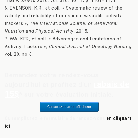
Trial »,
JAMA
, 2016, vol. 316, no 11, p. 1161–1171.
6. EVENSON, K.R., et coll. « Systematic review of the
validity and reliability of consumer-wearable activity
trackers »,
The International Journal of Behavioral
Nutrition and Physical Activity
, 2015.
7. WALKER, et coll. « Advantages and Limitations of
Activity Trackers »,
Clinical Journal of Oncology Nursing
,
vol. 20, no 6.
Demandez votre rendez-vous
rabais de
aujourd’hui et profitez d’un
15$
* sur votre évaluation initiale.
Contactez-nous par téléphone
Ou remplissez le formulaire de rendez-vous
en cliquant
ici