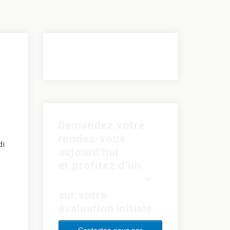
Demandez votre
rendez-vous
di
aujourd’hui
a
et profitez d’un
rabais de 15$
*
sur votre
évaluation initiale.
Contactez-nous par