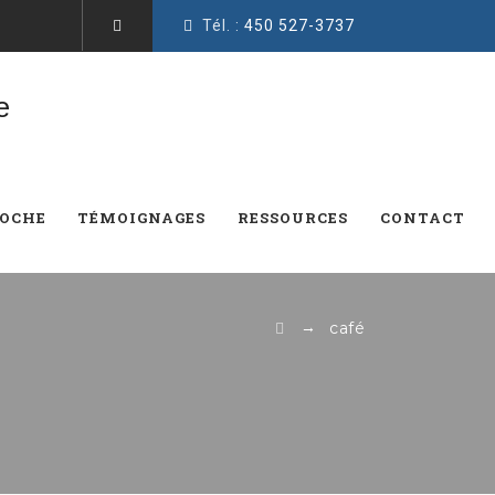
Tél. :
450 527-3737
ROCHE
TÉMOIGNAGES
RESSOURCES
CONTACT
→
café