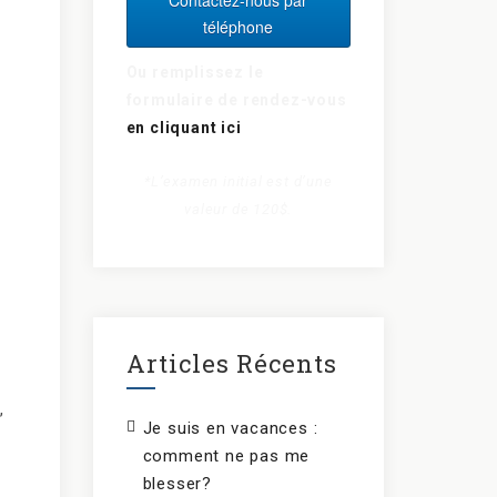
téléphone
Ou remplissez le
formulaire de rendez-vous
en cliquant ici
*L’examen initial est d’une
valeur de 120$.
Articles Récents
,
Je suis en vacances :
comment ne pas me
blesser?