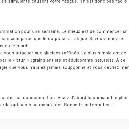
t, les stimulants causent votre fatigue. Il n’est donc pas facile
sommation pour une semaine. Le mieux est de commencer un
e semaine parce que le corps sera fatigué. Si vous tenez le
di ou le mardi.
e vous attaquer aux glucides raffinés. Le plus simple est de
par le « brun » (grains entiers et édulcorants naturels). À ce
nergie que vous n’auriez jamais soupçonné et vous devriez m
modifier sa consommation. Visez d’abord le stimulant le plus
 tarderont pas à se manifester. Bonne transformation !