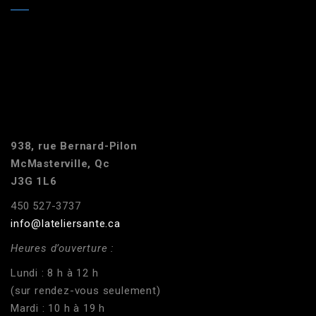
938, rue Bernard-Pilon
McMasterville, Qc
J3G 1L6
450 527-3737
info@lateliersante.ca
Heures d’ouverture :
Lundi : 8 h à 12 h
(sur rendez-vous seulement)
Mardi : 10 h à 19 h