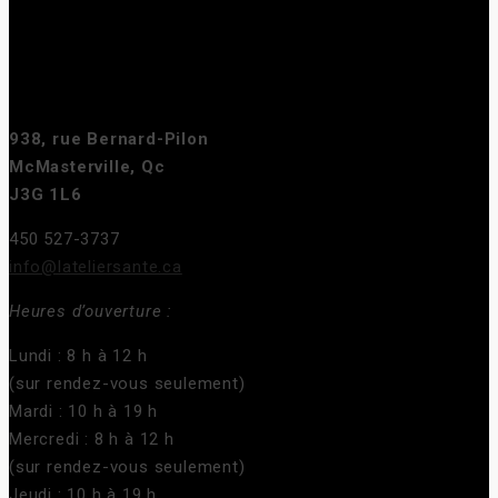
938, rue Bernard-Pilon
McMasterville, Qc
J3G 1L6
450 527-3737
info@lateliersante.ca
Heures d’ouverture :
Lundi : 8 h à 12 h
(sur rendez-vous seulement)
Mardi : 10 h à 19 h
Mercredi : 8 h à 12 h
(sur rendez-vous seulement)
Jeudi : 10 h à 19 h