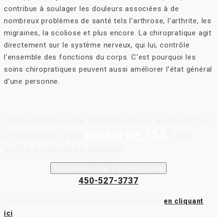
contribue à soulager les douleurs associées à de
nombreux problèmes de santé tels l’arthrose, l’arthrite, les
migraines, la scoliose et plus encore. La chiropratique agit
directement sur le système nerveux, qui lui, contrôle
l’ensemble des fonctions du corps. C’est pourquoi les
soins chiropratiques peuvent aussi améliorer l’état général
d’une personne.
Demandez votre rendez-vous aujourd’hui
rabais de 15$
et profitez d’un
* sur
votre évaluation initiale.
Contactez-nous par téléphone
450-527-3737
Ou remplissez le formulaire de rendez-vous
en cliquant
ici