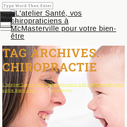
Toggle
menu
TAG ARCHIVES:
CHIROPRACTIE
L'atelier Santé, vos chiropraticiens à McMasterville pour
votre bien-être
→
chiropractie