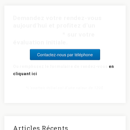
Demandez votre rendez-vous
aujourd’hui et profitez d’un
rabais de 15$
* sur votre
évaluation initiale.
Contactez-nous par téléphone
Ou remplissez le formulaire de rendez-vous
en
cliquant ici
*L’examen initial est d’une valeur de 120$.
Articles Récents