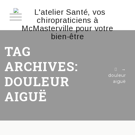
TAG
ARCHIVES:
→
douleur
DOULEUR
aiguë
AIGUË