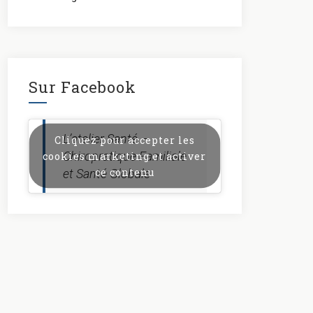
Sur Facebook
L’atelier Santé –
Cliquez pour accepter les
Chiropratique Familiale
cookies marketing et activer
ce contenu
et Santé Globale