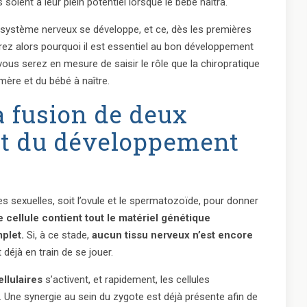
soient à leur plein potentiel lorsque le bébé naîtra.
 système nerveux se développe, et ce, dès les premières
ez alors pourquoi il est essentiel au bon développement
vous serez en mesure de saisir le rôle que la chiropratique
 mère et du bébé à naître.
a fusion de deux
but du développement
s sexuelles, soit l’ovule et le spermatozoïde, pour donner
e cellule contient tout le matériel génétique
plet.
Si, à ce stade,
aucun tissu nerveux n’est encore
 déjà en train de se jouer.
ellulaires
s’activent, et rapidement, les cellules
 Une synergie au sein du zygote est déjà présente afin de