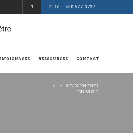
Tél. :
450 527-3737
ÉMOIGNAGES
RESSOURCES
CONTACT
→
environnement
intra-utérin