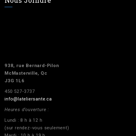
Nous Joindre
938, rue Bernard-Pilon
McMasterville, Qc
J3G 1L6
450 527-3737
info@lateliersante.ca
Heures d’ouverture :
Lundi : 8 h à 12 h
(sur rendez-vous seulement)
Mardi : 10 h à 19 h