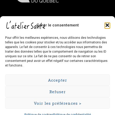
Gérer le consentement
Sur Facebook
Pour offrir les meilleures expériences, nous utilisons des technologies
telles que les cookies pour stocker et/ou accéder aux informations des
appareils. Le fait de consentir à ces technologies nous permettra de
L’atelier Santé – Chiropratique
Cliquez pour accepter les cookies
traiter des données telles que le comportement de navigation ou les ID
Familiale et Santé Globale
marketing et activer ce contenu
uniques sur ce site. Le fait de ne pas consentir ou de retirer son
consentement peut avoir un effet négatif sur certaines caractéristiques
et fonctions.
Accepter
Refuser
© Tous droits réservés - L'atelier Santé 2026
Responsable des renseignements personnels : Dre Guillaume
Voir les préférences >
Laporte, Chiropraticien, contactez-le à
info@lateliersante.ca
Politique de cookies
Politique de confidentialité