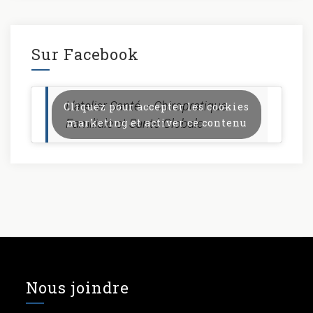
Sur Facebook
L’atelier Santé – Chiropratique
Cliquez pour accepter les cookies
Familiale et Santé Globale
marketing et activer ce contenu
Nous joindre