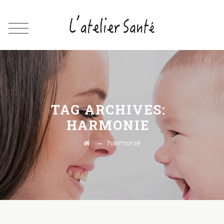
TAG ARCHIVES:
HARMONIE
→
harmonie