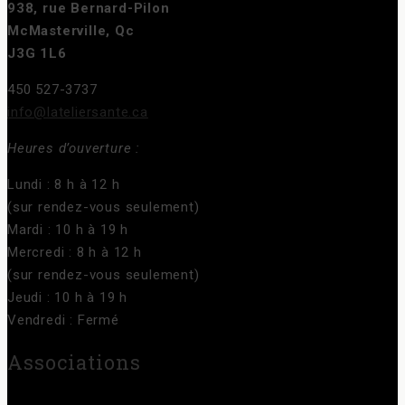
938, rue Bernard-Pilon
McMasterville, Qc
J3G 1L6
450 527-3737
info@lateliersante.ca
Heures d’ouverture :
Lundi : 8 h à 12 h
(sur rendez-vous seulement)
Mardi : 10 h à 19 h
Mercredi : 8 h à 12 h
(sur rendez-vous seulement)
Jeudi : 10 h à 19 h
Vendredi : Fermé
Associations