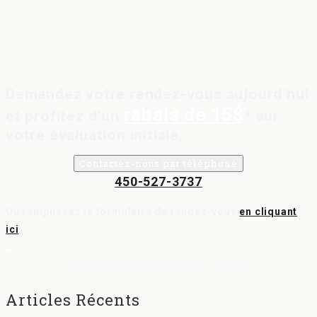
Demandez votre rendez-vous aujourd’hui
rabais de 15$
et profitez d’un
* sur
votre évaluation initiale.
Contactez-nous par téléphone
450-527-3737
Ou remplissez le formulaire de rendez-vous
en cliquant
ici
*L’examen initial est d’une valeur de 120$.
Articles Récents