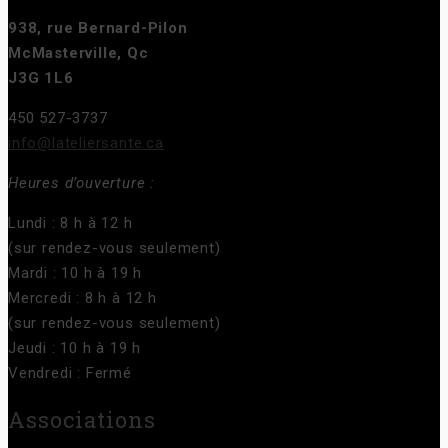
938, rue Bernard-Pilon
McMasterville, Qc
J3G 1L6
450 527-3737
info@lateliersante.ca
Heures d’ouverture :
Lundi : 8 h à 12 h
(sur rendez-vous seulement)
Mardi : 10 h à 19 h
Mercredi : 8 h à 12 h
(sur rendez-vous seulement)
Jeudi : 10 h à 19 h
Vendredi : Fermé
Associations