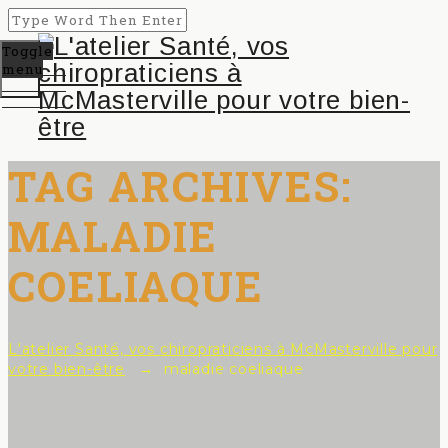
Toggle
menu
TAG ARCHIVES:
MALADIE
COELIAQUE
L'atelier Santé, vos chiropraticiens à McMasterville pour
votre bien-être
→
maladie coeliaque