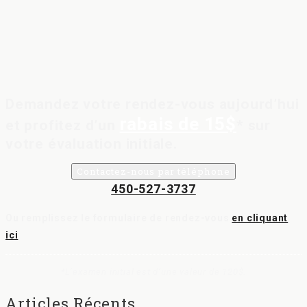
Demandez votre rendez-vous aujourd’hui
rabais de 15$
et profitez d’un
* sur
votre évaluation initiale.
Contactez-nous par téléphone
450-527-3737
Ou remplissez le formulaire de rendez-vous
en cliquant
ici
*L’examen initial est d’une valeur de 120$.
Articles Récents