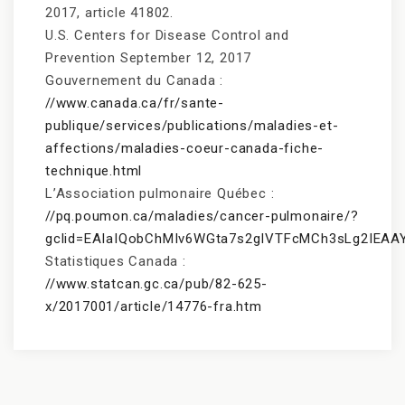
2017, article 41802.
U.S. Centers for Disease Control and
Prevention September 12, 2017
Gouvernement du Canada :
//www.canada.ca/fr/sante-
publique/services/publications/maladies-et-
affections/maladies-coeur-canada-fiche-
technique.html
L’Association pulmonaire Québec :
//pq.poumon.ca/maladies/cancer-pulmonaire/?
gclid=EAIaIQobChMIv6WGta7s2gIVTFcMCh3sLg2IEA
Statistiques Canada :
//www.statcan.gc.ca/pub/82-625-
x/2017001/article/14776-fra.htm