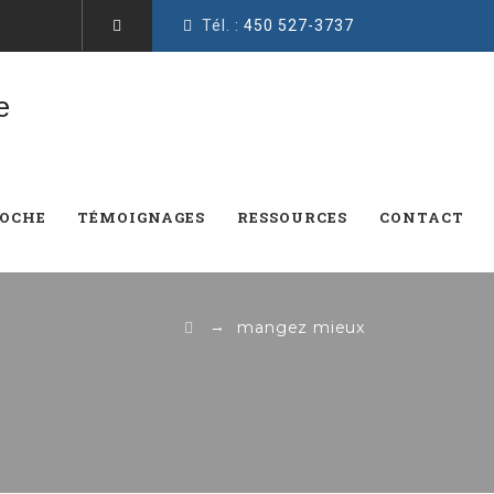
Tél. :
450 527-3737
ROCHE
TÉMOIGNAGES
RESSOURCES
CONTACT
→
mangez mieux