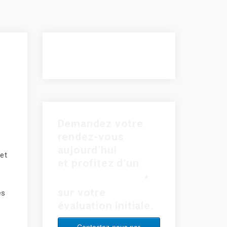
Demandez votre
rendez-vous
e
aujourd’hui
et
et profitez d’un
rabais de 15$
*
sur votre
es
évaluation initiale.
Contactez-nous par