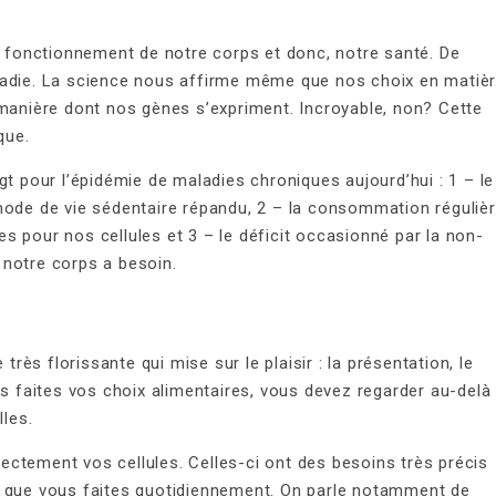
le fonctionnement de notre corps et donc, notre santé. De
ladie. La science nous affirme même que nos choix en matiè
 manière dont nos gènes s’expriment. Incroyable, non? Cette
que.
gt pour l’épidémie de maladies chroniques aujourd’hui : 1 – le
mode de vie sédentaire répandu, 2 – la consommation réguliè
 pour nos cellules et 3 – le déficit occasionné par la non-
 notre corps a besoin.
très florissante qui mise sur le plaisir : la présentation, le
us faites vos choix alimentaires, vous devez regarder au-delà
lles.
ctement vos cellules. Celles-ci ont des besoins très précis
x que vous faites quotidiennement. On parle notamment de