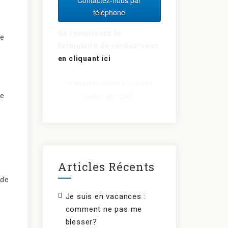
téléphone
Ou remplissez le
re
formulaire de rendez-vous
en cliquant ici
*L’examen initial est d’une
re
valeur de 120$.
Articles Récents
 de
Je suis en vacances :
comment ne pas me
blesser?