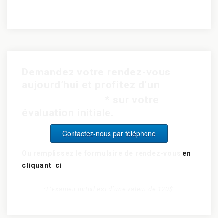
Demandez votre rendez-vous
aujourd’hui et profitez d’un
rabais de 15$
* sur votre
évaluation initiale.
Contactez-nous par téléphone
Ou remplissez le formulaire de rendez-vous
en
cliquant ici
*L’examen initial est d’une valeur de 120$.