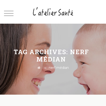
TAG ARCHIVES:
NERF
MÉDIAN
→
nerf médian