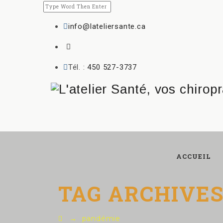
info@lateliersante.ca
Tél. :
450 527-3737
ACCUEIL
TAG ARCHIVES
→
pandémie