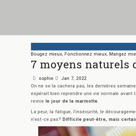
Categories
Bougez mieux
,
Fonctionnez mieux
,
Mangez mie
7 moyens naturels 
Author
Posted
sophie
Jan 7, 2022
on
On ne se la cachera pas, les dernières semaine
espérait bien reprendre une vie normale avant 
revive
le jour de la marmotte
.
La peur, la fatigue, l’insécurité, le découragemen
n’est-ce pas?
Difficile peut-être, mais cert