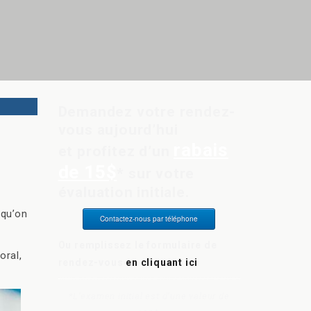
Demandez votre rendez-
vous aujourd’hui
rabais
et profitez d’un
de 15$
* sur votre
évaluation initiale.
 qu’on
Contactez-nous par téléphone
Ou remplissez le formulaire de
oral,
rendez-vous
en cliquant ici
*L’examen initial est d’une valeur de