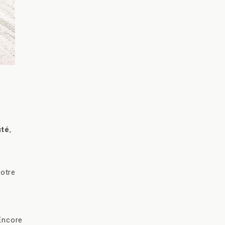
uté
,
notre
 Encore