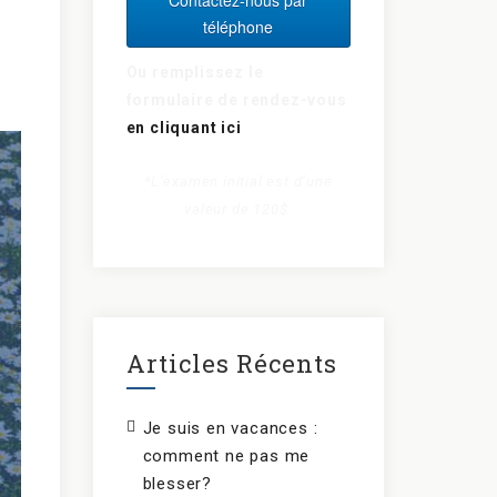
téléphone
Ou remplissez le
formulaire de rendez-vous
en cliquant ici
*L’examen initial est d’une
valeur de 120$.
Articles Récents
Je suis en vacances :
comment ne pas me
blesser?