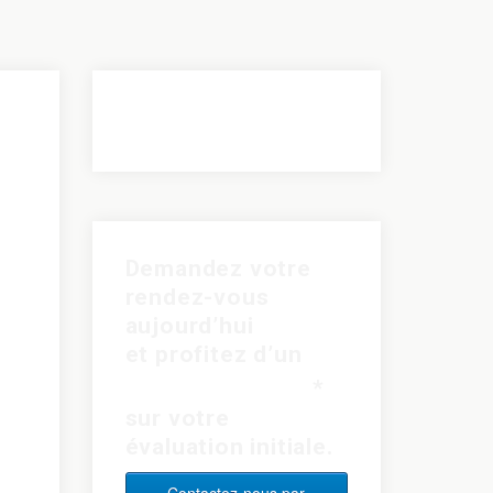
Demandez votre
rendez-vous
aujourd’hui
et profitez d’un
rabais de 15$
*
sur votre
évaluation initiale.
Contactez-nous par