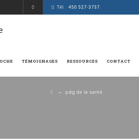
Tél. :
450 527-3737
ROCHE
TÉMOIGNAGES
RESSOURCES
CONTACT
→
pdg de la santé