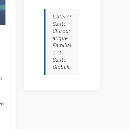
L’atelier
Santé –
Chiropr
atique
Familial
e et
Santé
Globale
es
é
ons