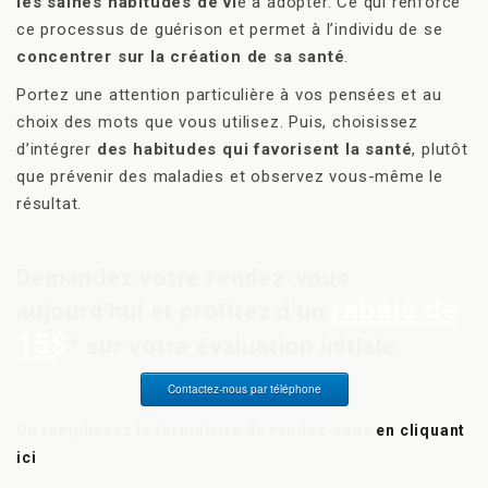
les saines habitudes de vi
e à adopter. Ce qui renforce
ce processus de guérison et permet à l’individu de se
concentrer sur la création de sa santé
.
Portez une attention particulière à vos pensées et au
choix des mots que vous utilisez. Puis, choisissez
d’intégrer
des habitudes qui favorisent la santé
, plutôt
que prévenir des maladies et observez vous-même le
résultat.
Demandez votre rendez-vous
rabais de
aujourd’hui et profitez d’un
15$
* sur votre évaluation initiale.
Contactez-nous par téléphone
Ou remplissez le formulaire de rendez-vous
en cliquant
ici