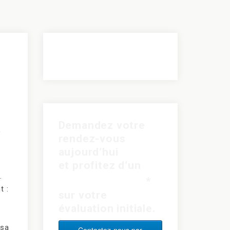
Demandez votre
,
rendez-vous
aujourd’hui
et profitez d’un
.
rabais de 15$
*
t :
sur votre
évaluation initiale.
 sa
Contactez-nous par