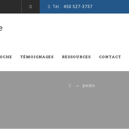
Tél. :
450 527-3737
ROCHE
TÉMOIGNAGES
RESSOURCES
CONTACT
→
pesto