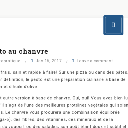
sto au chanvre
iropratique
Jan 16, 2017
Leave a comment
ais, sain et rapide à faire! Sur une pizza ou dans des pâtes
r définition, le pesto est une préparation culinaire à base de
 et d’huile d’olive.
autre version à base de chanvre. Oui, oui! Vous avez bien lu
l s’agit de l’une des meilleures protéines végétales qui soien
ps. Le chanvre vous procurera une combinaison équilibrée
a-6), des fibres, des vitamines, des minéraux et de la
 à du yogourt ou des salades, son goût étant doux et subtil et