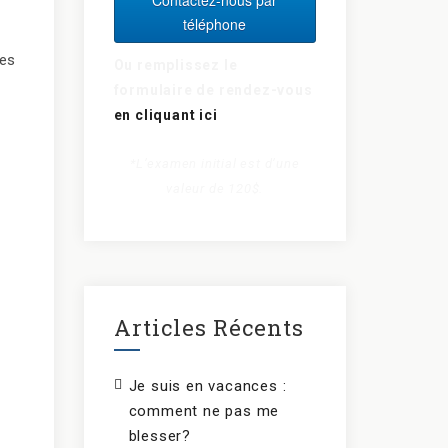
téléphone
nes
Ou remplissez le
formulaire de rendez-vous
en cliquant ici
*L’examen initial est d’une
valeur de 120$.
Articles Récents
Je suis en vacances :
comment ne pas me
blesser?