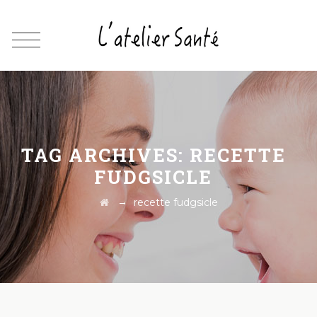
TAG ARCHIVES:
RECETTE
FUDGSICLE
→
recette fudgsicle