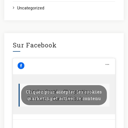
Uncategorized
Sur Facebook
L’atelier Santé – Chiropratique
Cliquez pour accepter les cookies
Familiale et Santé Globale
marketing et activer ce contenu