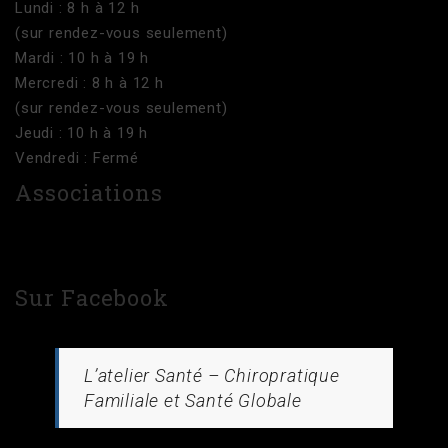
Lundi : 8 h à 12 h
(sur rendez-vous seulement)
Mardi : 10 h à 19 h
Mercredi : 8 h à 12 h
(sur rendez-vous seulement)
Jeudi : 10 h à 19 h
Vendredi : Fermé
Associations
Sur Facebook
L’atelier Santé – Chiropratique
Familiale et Santé Globale