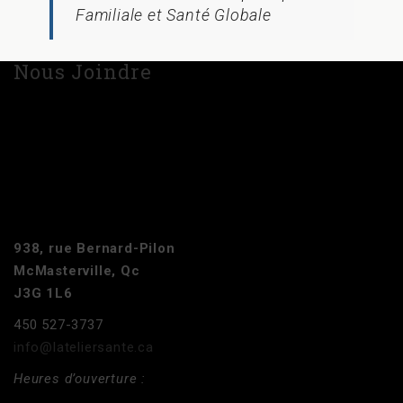
Familiale et Santé Globale
Nous Joindre
938, rue Bernard-Pilon
McMasterville, Qc
J3G 1L6
450 527-3737
info@lateliersante.ca
Heures d’ouverture :