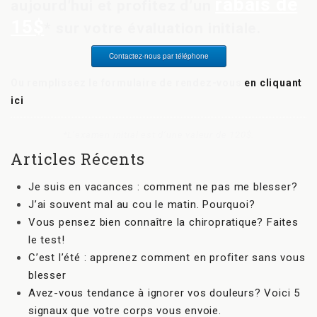
rabais de
aujourd’hui et profitez d’un
15$
* sur votre évaluation initiale.
Contactez-nous par téléphone
Ou remplissez le formulaire de rendez-vous
en cliquant
ici
*L’examen initial est d’une valeur de 120$.
Articles Récents
Je suis en vacances : comment ne pas me blesser?
J’ai souvent mal au cou le matin. Pourquoi?
Vous pensez bien connaître la chiropratique? Faites
le test!
C’est l’été : apprenez comment en profiter sans vous
blesser
Avez-vous tendance à ignorer vos douleurs? Voici 5
signaux que votre corps vous envoie.