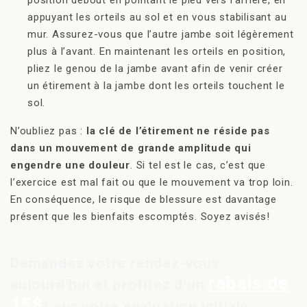
position debout en pointant le pied vers l’arrière, en
appuyant les orteils au sol et en vous stabilisant au
mur. Assurez-vous que l’autre jambe soit légèrement
plus à l’avant. En maintenant les orteils en position,
pliez le genou de la jambe avant afin de venir créer
un étirement à la jambe dont les orteils touchent le
sol.
N’oubliez pas :
la clé de l’étirement ne réside pas
dans un mouvement de grande amplitude qui
engendre une douleur
. Si tel est le cas, c’est que
l’exercice est mal fait ou que le mouvement va trop loin.
En conséquence, le risque de blessure est davantage
présent que les bienfaits escomptés. Soyez avisés!
Demandez votre rendez-vous
rabais de
aujourd’hui et profitez d’un
15$
* sur votre évaluation initiale.