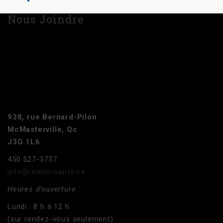
Nous Joindre
938, rue Bernard-Pilon
McMasterville, Qc
J3G 1L6
450 527-3737
info@lateliersante.ca
Heures d’ouverture :
Lundi : 8 h à 12 h
(sur rendez-vous seulement)