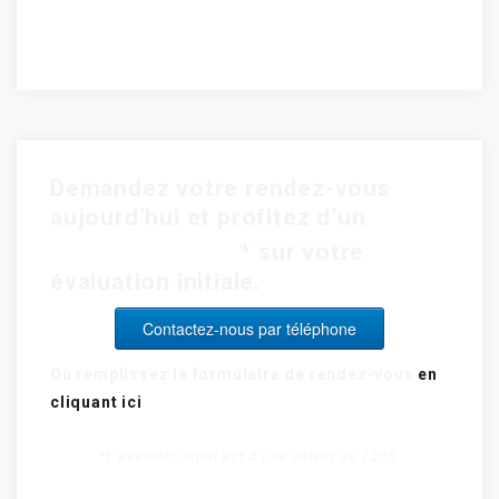
Demandez votre rendez-vous
aujourd’hui et profitez d’un
rabais de 15$
* sur votre
évaluation initiale.
Contactez-nous par téléphone
Ou remplissez le formulaire de rendez-vous
en
cliquant ici
*L’examen initial est d’une valeur de 120$.