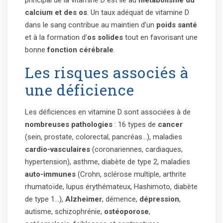
principal de la vitamine D est lié au
métabolisme du
calcium et des os
. Un taux adéquat de vitamine D
dans le sang contribue au maintien d’un
poids santé
et à la formation d’
os solides
tout en favorisant une
bonne
fonction cérébrale
.
Les risques associés à
une déficience
Les déficiences en vitamine D sont associées à de
nombreuses pathologies
: 16 types de
cancer
(sein, prostate, colorectal, pancréas…), maladies
cardio-vasculaires
(coronariennes, cardiaques,
hypertension), asthme, diabète de type 2, maladies
auto-immunes
(Crohn, sclérose multiple, arthrite
rhumatoïde, lupus érythémateux, Hashimoto, diabète
de type 1…),
Alzheimer
, démence,
dépression
,
autisme, schizophrénie,
ostéoporose
,