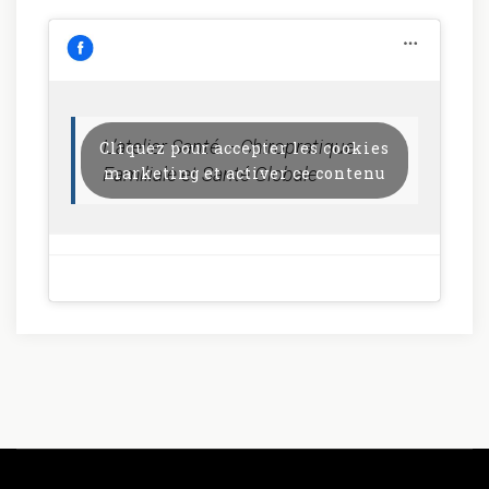
L’atelier Santé – Chiropratique
Cliquez pour accepter les cookies
Familiale et Santé Globale
marketing et activer ce contenu