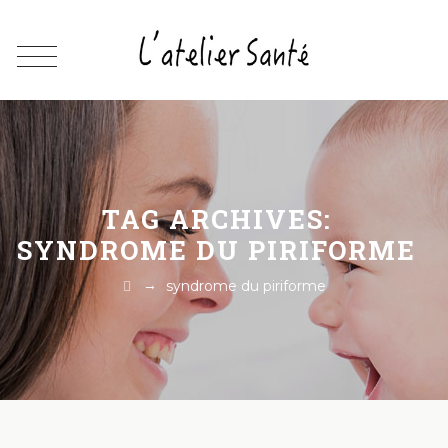
TAG ARCHIVES:
SYNDROME DU PIRIFORME
→
syndrome du piriforme