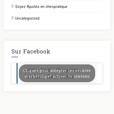
Soyez Ajustés en chiropratique
Uncategorized
Sur Facebook
L’atelier Santé – Chiropratique
Cliquez pour accepter les cookies
Familiale et Santé Globale
marketing et activer ce contenu