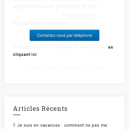
aujourd’hui et profitez d’un
rabais de 15$
* sur votre
évaluation initiale.
Contactez-nous par téléphone
Ou remplissez le formulaire de rendez-vous
en
cliquant ici
*L’examen initial est d’une valeur de 120$.
Articles Récents
Je suis en vacances : comment ne pas me