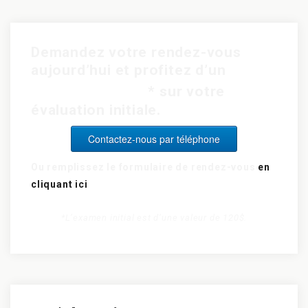
Demandez votre rendez-vous
aujourd’hui et profitez d’un
rabais de 15$
* sur votre
évaluation initiale.
Contactez-nous par téléphone
Ou remplissez le formulaire de rendez-vous
en
cliquant ici
*L’examen initial est d’une valeur de 120$.