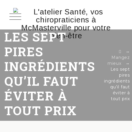
LES SEPT
PIRES
→
Mangez
INGRÉDIENTS
→
mieux
Les sept
pires
QU’IL FAUT
ingrédients
qu’il faut
ÉVITER À
éviter à
tout prix
TOUT PRIX