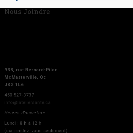
Nous Joindre
938, rue Bernard-Pilon
McMasterville, Qc
J3G 1L6
450 527-3737
info@lateliersante.ca
Heures d’ouverture :
Lundi : 8 h à 12 h
(sur rendez-vous seulement)