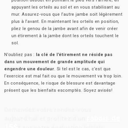
position debout en pointant le pied vers l’arrière, en
appuyant les orteils au sol et en vous stabilisant au
mur. Assurez-vous que l’autre jambe soit légèrement
plus à l’avant. En maintenant les orteils en position,
pliez le genou de la jambe avant afin de venir créer
un étirement à la jambe dont les orteils touchent le
sol.
N’oubliez pas :
la clé de l’étirement ne réside pas
dans un mouvement de grande amplitude qui
engendre une douleur
. Si tel est le cas, c’est que
l’exercice est mal fait ou que le mouvement va trop loin.
En conséquence, le risque de blessure est davantage
présent que les bienfaits escomptés. Soyez avisés!
Demandez votre rendez-vous
rabais de
aujourd’hui et profitez d’un
15$
* sur votre évaluation initiale.