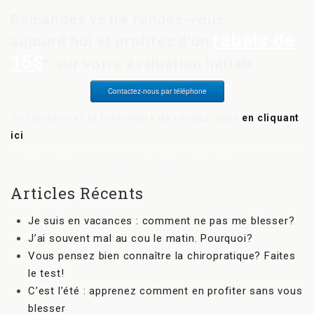
Demandez votre rendez-vous
rabais de
aujourd’hui et profitez d’un
15$
* sur votre évaluation initiale.
Contactez-nous par téléphone
Ou remplissez le formulaire de rendez-vous
en cliquant
ici
*L’examen initial est d’une valeur de 120$.
Articles Récents
Je suis en vacances : comment ne pas me blesser?
J’ai souvent mal au cou le matin. Pourquoi?
Vous pensez bien connaître la chiropratique? Faites
le test!
C’est l’été : apprenez comment en profiter sans vous
blesser