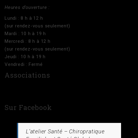
Heures d’ouverture :
Lundi : 8 h à 12 h
(sur rendez-vous seulement)
Mardi : 10 h à 19 h
Mercredi : 8 h à 12 h
(sur rendez-vous seulement)
Jeudi : 10 h à 19 h
Vendredi : Fermé
Associations
Sur Facebook
L’atelier Santé – Chiropratique