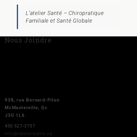
L’atelier Santé – Chiropratique
Familiale et Santé Globale
Nous Joindre
938, rue Bernard-Pilon
McMasterville, Qc
J3G 1L6
450 527-3737
info@lateliersante.ca