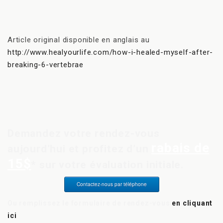
Article original disponible en anglais au
http://www.healyourlife.com/how-i-healed-myself-after-
breaking-6-vertebrae
Demandez votre rendez-vous
rabais de
aujourd’hui et profitez d’un
15$
* sur votre évaluation initiale.
Contactez-nous par téléphone
Ou remplissez le formulaire de rendez-vous
en cliquant
ici