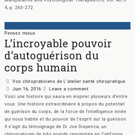
Manipulative and Physiological Therapeutics,
vol. 40, n
4, p. 263-272
Categories
Pensez mieux
L’incroyable pouvoir
d’autoguérison du
corps humain
Author
Vos chiropraticiens de L'atelier santé chiropratique
Posted
Juin 16, 2016
Leave a comment
on
Voici une histoire qui saura en inspirer plusieurs d’entre
vous. Une histoire extraordinaire à propos du potentiel
de guérison du corps, de la force de l’intelligence innée
qui nous habite et du pouvoir de l’esprit sur la guérison.
Il s’agit du témoignage de Dr Joe Dispenza, un
chiropraticien de très grande renommée en Californie.