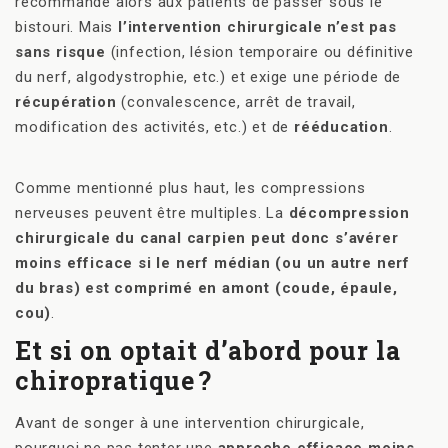
recommande alors aux patients de passer sous le
bistouri. Mais
l’intervention chirurgicale n’est pas
sans risque
(infection, lésion temporaire ou définitive
du nerf, algodystrophie, etc.) et exige une période de
récupération
(convalescence, arrêt de travail,
modification des activités, etc.) et de
rééducation
.
Comme mentionné plus haut, les compressions
nerveuses peuvent être multiples. La
décompression
chirurgicale du canal carpien peut donc s’avérer
moins efficace si le nerf médian (ou un autre nerf
du bras) est comprimé en amont (coude, épaule,
cou)
.
Et si on optait d’abord pour la
chiropratique
?
Avant de songer à une intervention chirurgicale,
pourquoi ne pas tenter une
approche efficace moins