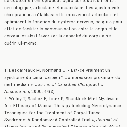
Le docteur en chiropratique agira sur tous les fronts :
neurologique, articulaire et musculaire. Les ajustements
chiropratiques rétablissent le mouvement articulaire et
optimisent la fonction du système nerveux, ce qui a pour
effet de faciliter la communication entre le corps et le
cerveau et ainsi favoriser la capacité du corps à se
guérir lui-même.
1. Descarreaux M, Normand C. «
Est-ce vraiment un
syndrome du canal carpien
? Compression proximale du
nerf médian »,
Journal of Canadian Chiropractic
Association
, 2000, 44(3).
2. Wolny T, Saulicz E, Linek P, Shacklock M et Mysliwiec
A. « Efficacy of Manual Therapy Including Neurodynamic
Techniques for the Treatment of Carpal Tunnel
Syndrome: A Randomized Controlled Trial »,
Journal of
o