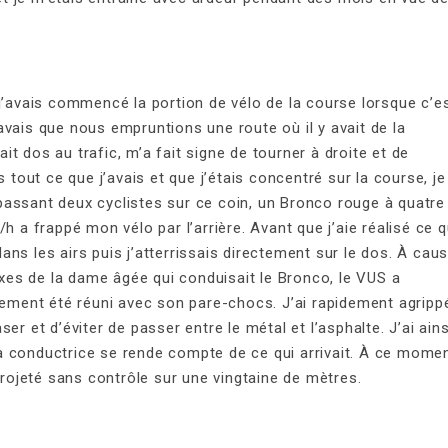
j’avais commencé la portion de vélo de la course lorsque c’e
 savais que nous empruntions une route où il y avait de la
sait dos au trafic, m’a fait signe de tourner à droite et de
out ce que j’avais et que j’étais concentré sur la course, je
dépassant deux cyclistes sur ce coin, un Bronco rouge à quatre
h a frappé mon vélo par l’arrière. Avant que j’aie réalisé ce q
 dans les airs puis j’atterrissais directement sur le dos. À cau
lexes de la dame âgée qui conduisait le Bronco, le VUS a
idement été réuni avec son pare-chocs. J’ai rapidement agripp
er et d’éviter de passer entre le métal et l’asphalte. J’ai ains
 conductrice se rende compte de ce qui arrivait. À ce momen
projeté sans contrôle sur une vingtaine de mètres.