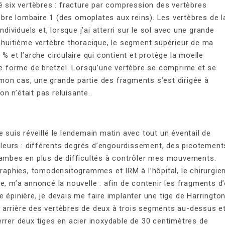
é six vertèbres : fracture par compression des vertèbres
tèbre lombaire 1 (des omoplates aux reins). Les vertèbres de l
viduels et, lorsque j’ai atterri sur le sol avec une grande
a huitième vertèbre thoracique, le segment supérieur de ma
% et l’arche circulaire qui contient et protège la moelle
une forme de bretzel. Lorsqu’une vertèbre se comprime et se
s mon cas, une grande partie des fragments s’est dirigée à
ion n’était pas reluisante.
 suis réveillé le lendemain matin avec tout un éventail de
eurs : différents degrés d’engourdissement, des picotement
jambes en plus de difficultés à contrôler mes mouvements.
graphies, tomodensitogrammes et IRM à l’hôpital, le chirurgie
e, m’a annoncé la nouvelle : afin de contenir les fragments d
 épinière, je devais me faire implanter une tige de Harrington
ies arrière des vertèbres de deux à trois segments au-dessus e
rrer deux tiges en acier inoxydable de 30 centimètres de