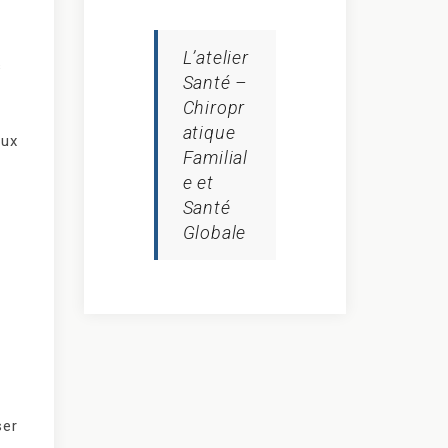
L’atelier
s
Santé –
Chiropr
atique
eux
Familial
e et
Santé
Globale
ser