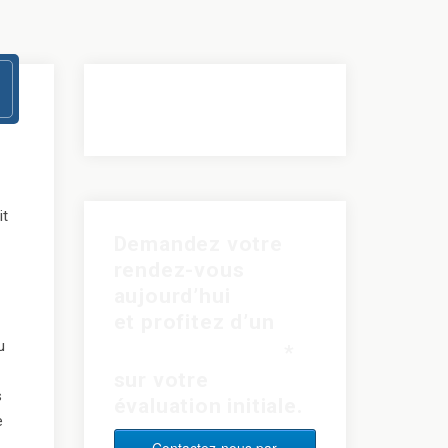
it
Demandez votre
rendez-vous
aujourd’hui
et profitez d’un
rabais de 15$
u
*
sur votre
s
évaluation initiale.
e
e
Contactez-nous par