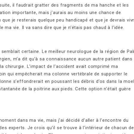
uite, il faudrait gratter des fragments de ma hanche et les
pération importante, mais j’aurais au moins une chance de
 que je resterais quelque peu handicapé et que je devrais viv
 ma vie. Il va sans dire que je n’étais pas chaud à l’idée.
sie semblait certaine. Le meilleur neurologue de la région de Pa
rurgien, m’a dit qu’à sa connaissance aucun autre patient dans
 la chirurgie. L’impact de l’accident avait comprimé ma
oin qui empêcherait ma colonne vertébrale de supporter le
lonne s’effondrerait en poussant les débris d’os dans la moel
stantanée de la poitrine aux pieds. Cette option n’était guère
moment dans ma vie, mais j’ai décidé d’aller à l’encontre du
 experts. Je crois qu’il se trouve à l’intérieur de chacun de