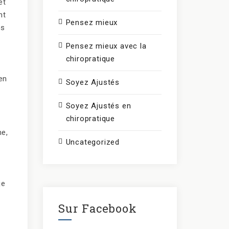
et
nt
Pensez mieux
es
Pensez mieux avec la
chiropratique
en
Soyez Ajustés
Soyez Ajustés en
chiropratique
me,
Uncategorized
je
Sur Facebook
.