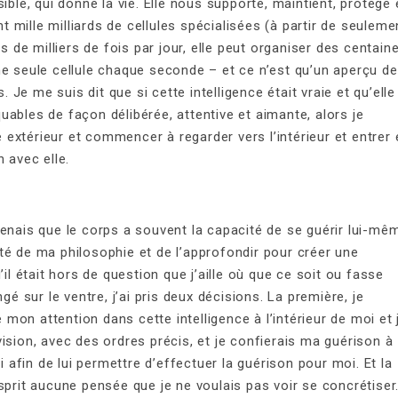
ible, qui donne la vie. Elle nous supporte, maintient, protège 
nt mille milliards de cellules spécialisées (à partir de seuleme
s de milliers de fois par jour, elle peut organiser des centain
ne seule cellule chaque seconde – et ce n’est qu’un aperçu de
e me suis dit que si cette intelligence était vraie et qu’elle
ables de façon délibérée, attentive et aimante, alors je
extérieur et commencer à regarder vers l’intérieur et entrer 
 avec elle.
enais que le corps a souvent la capacité de se guérir lui-mê
alité de ma philosophie et de l’approfondir pour créer une
’il était hors de question que j’aille où que ce soit ou fasse
gé sur le ventre, j’ai pris deux décisions. La première, je
on attention dans cette intelligence à l’intérieur de moi et 
ision, avec des ordres précis, et je confierais ma guérison à
i afin de lui permettre d’effectuer la guérison pour moi. Et la
sprit aucune pensée que je ne voulais pas voir se concrétiser