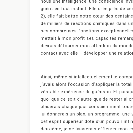
nous une intelligence, une conscience invis
guérit en tout instant. Elle crée près de ce
2), elle fait battre notre cœur des centaine
de milliers de réactions chimiques dans u
ses nombreuses fonctions exceptionnelles. J
mettait à mon profit ses capacités remarqu
devrais détourner mon attention du monde 
contact avec elle – développer une relation
Ainsi, même si intellectuellement je compr
j’avais alors l’occasion d’appliquer la tot
véritable expérience de guérison. Et puisqu
quoi que ce soit d’autre que de rester allon
placerais chaque jour consciemment toute m
lui donnerais un plan, un programme, une v
cet esprit supérieur doté d’un pouvoir infin
deuxième, je ne laisserais effleurer mon e