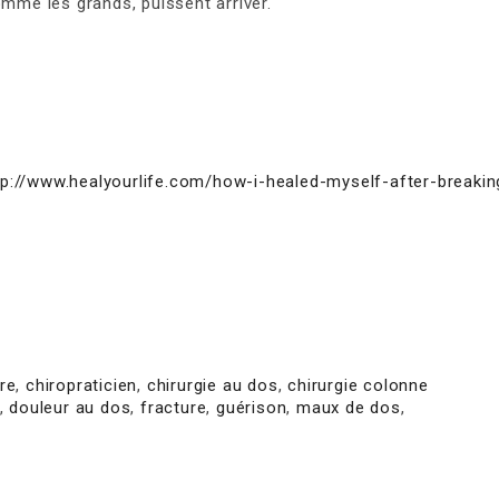
omme les grands, puissent arriver.
tp://www.healyourlife.com/how-i-healed-myself-after-breakin
re
,
chiropraticien
,
chirurgie au dos
,
chirurgie colonne
,
douleur au dos
,
fracture
,
guérison
,
maux de dos
,