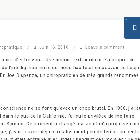
iropratique
Juin 16, 2016
Leave a comment
usieurs d’entre vous. Une histoire extraordinaire à propos du
de l’intelligence innée qui nous habite et du pouvoir de l’espr
de Dr Joe Dispenza, un chiropraticien de très grande renommée
 conscience ne se font qu’avec un choc brutal. En 1986, j’ai e
 dans le sud de la Californie, j’ai eu le privilège de me faire
Palm Springs. Ce moment a changé ma vie et m’a propulsé dan
que, j’avais ouvert depuis relativement peu de temps un centr
, et je m’étais entraîné avec ardeur pendant des mois en vue d