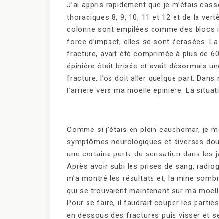
J’ai appris rapidement que je m’étais cass
thoraciques 8, 9, 10, 11 et 12 et de la ver
colonne sont empilées comme des blocs indi
force d’impact, elles se sont écrasées. L
fracture, avait été comprimée à plus de 60 
épinière était brisée et avait désormais 
fracture, l’os doit aller quelque part. Dan
l’arrière vers ma moelle épinière. La situat
Comme si j’étais en plein cauchemar, je me
symptômes neurologiques et diverses doul
une certaine perte de sensation dans les 
Après avoir subi les prises de sang, radio
m’a montré les résultats et, la mine sombr
qui se trouvaient maintenant sur ma moelle
Pour se faire, il faudrait couper les part
en dessous des fractures puis visser et se