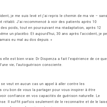
dent, je me suis levé et j’ai repris le chemin de ma vie – san
nt rétabli. J’ai recommencé à voir des patients après 10
r des poids, tout en poursuivant ma réadaptation, après 12
ême un placébo. Et aujourd’hui, 30 ans après l’accident, je p
jamais eu mal au dos depuis. »
 elle est bien vraie. Dr Dispenza a fait l’expérience de ce que
’une vie; l’autoguérison consciente.
 se veut en aucun cas un appel à aller contre les
cru bon de vous la partager pour vous inspirer à être
voir confiance en vos capacités de guérison naturelle. Le
e. Il suffit parfois seulement de le reconnaitre et de le lais