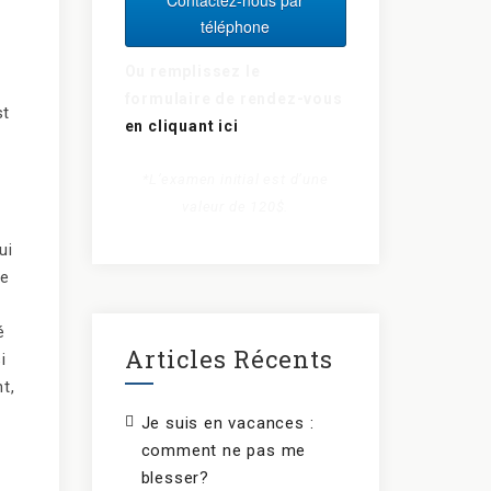
téléphone
Ou remplissez le
formulaire de rendez-vous
st
en cliquant ici
*L’examen initial est d’une
valeur de 120$.
ui
se
é
Articles Récents
i
t,
Je suis en vacances :
comment ne pas me
blesser?