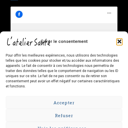
L’atelier Santé – Chiropratique
Gérer le consentement
Cliquez pour accepter les cookies
Familiale et Santé Globale
marketing et activer ce contenu
Pour offrir les meilleures expériences, nous utilisons des technologies
telles que les cookies pour stocker et/ou accéder aux informations des
appareils. Le fait de consentir à ces technologies nous permettra de
traiter des données telles que le comportement de navigation ou les ID
uniques sur ce site. Le fait de ne pas consentir ou de retirer son
consentement peut avoir un effet négatif sur certaines caractéristiques
et fonctions.
Accepter
Refuser
© Tous droits réservés - L'atelier Santé 2026
Responsable des renseignements personnels : Dre Guillaume