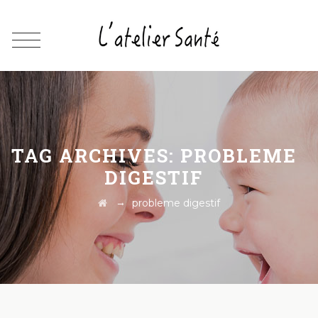
TAG ARCHIVES:
PROBLEME
DIGESTIF
→
probleme digestif