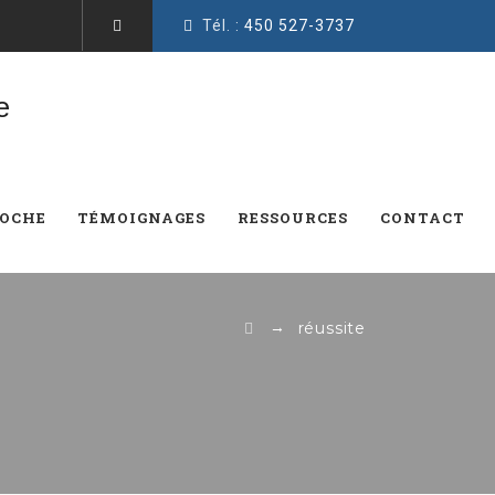
Tél. :
450 527-3737
ROCHE
TÉMOIGNAGES
RESSOURCES
CONTACT
→
réussite