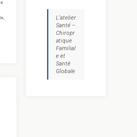
le
L’atelier
de,
Santé –
Chiropr
atique
Familial
e et
Santé
Globale