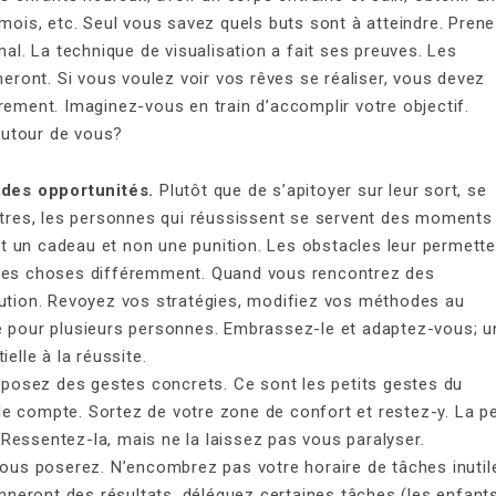
mois, etc. Seul vous savez quels buts sont à atteindre. Pren
al. La technique de visualisation a fait ses preuves. Les
eront. Si vous voulez voir vos rêves se réaliser, vous devez
airement. Imaginez-vous en train d’accomplir votre objectif.
utour de vous?
 des opportunités.
Plutôt que de s’apitoyer sur leur sort, se
utres, les personnes qui réussissent se servent des moments
ent un cadeau et non une punition. Les obstacles leur permette
re les choses différemment. Quand vous rencontrez des
ution. Revoyez vos stratégies, modifiez vos méthodes au
 pour plusieurs personnes. Embrassez-le et adaptez-vous; u
elle à la réussite.
posez des gestes concrets. Ce sont les petits gestes du
 de compte. Sortez de votre zone de confort et restez-y. La p
. Ressentez-la, mais ne la laissez pas vous paralyser.
ous poserez. N’encombrez pas votre horaire de tâches inutil
onneront des résultats, déléguez certaines tâches (les enfant