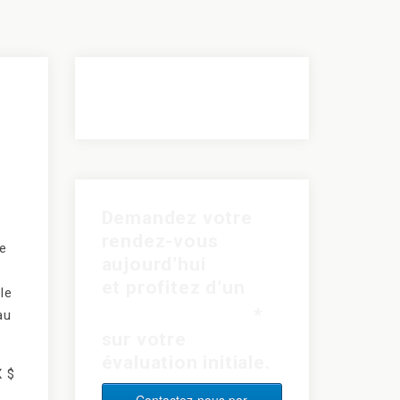
Demandez votre
rendez-vous
ue
aujourd’hui
et profitez d’un
le
rabais de 15$
*
au
sur votre
évaluation initiale.
X $
Contactez-nous par