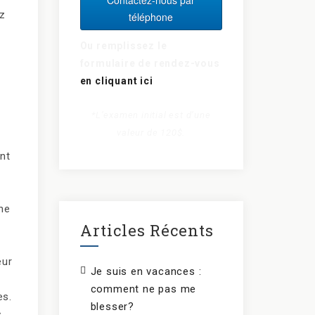
ez
téléphone
Ou remplissez le
formulaire de rendez-vous
en cliquant ici
*L’examen initial est d’une
valeur de 120$.
nt
ne
Articles Récents
eur
Je suis en vacances :
comment ne pas me
es.
blesser?
s