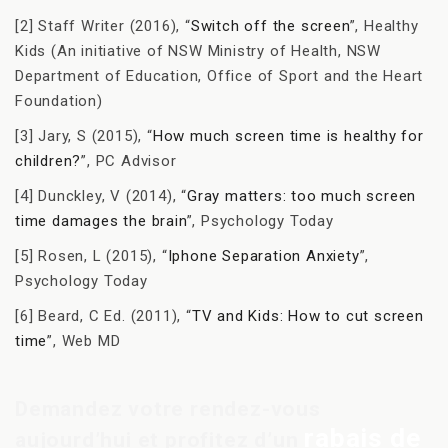
[2] Staff Writer (2016), “
Switch off the screen
”, Healthy
Kids (An initiative of NSW Ministry of Health, NSW
Department of Education, Office of Sport and the Heart
Foundation)
[3] Jary, S (2015), “
How much screen time is healthy for
children?
”, PC Advisor
[4] Dunckley, V (2014), “
Gray matters: too much screen
time damages the brain
”, Psychology Today
[5] Rosen, L (2015), “
Iphone Separation Anxiety
”,
Psychology Today
[6] Beard, C Ed. (2011), “
TV and Kids: How to cut screen
time
”, Web MD
Demandez votre rendez-vous
rabais de
aujourd’hui et profitez d’un