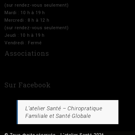
(sur rendez-vous seulement)
Mardi : 10 h à 19 h
Mercredi : 8 h à 12 h
(sur rendez-vous seulement)
Jeudi : 10 h à 19 h
Vendredi : Fermé
Associations
Sur Facebook
L’atelier Santé – Chiropratique
Familiale et Santé Globale
© Tous droits réservés - L'atelier Santé 2026