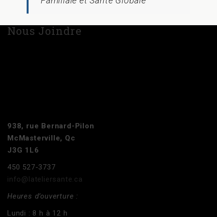
Familiale et Santé Globale
Nous Joindre
938, rue Bernard-Pilon
McMasterville, Qc
J3G 1L6
450 527-3737
info@lateliersante.ca
Heures d’ouverture :
Lundi : 8 h à 12 h