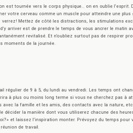
tion est tournée vers le corps physique… on en oublie l’espri
îner votre cerveau comme un muscle pour atteindre une plus 
 verrez! Mettez de côté les distractions, les stimulations exc
 d’y arriver est de prendre le temps de vous ancrer le matin a
antanément revitalisé. Et n’oubliez surtout pas de respirer p
ts moments de la journée.
ail régulier de 9 à 5, du lundi au vendredi. Les temps ont chang
ira à plus ou moins long terme si vous ne cherchez pas à attei
 avec la famille et les amis, des contacts avec la nature, et
 de décider la manière dont vous utiliserez chacune des heur
oi?» et laissez l’inspiration monter. Prévoyez du temps pou
éunion de travail.