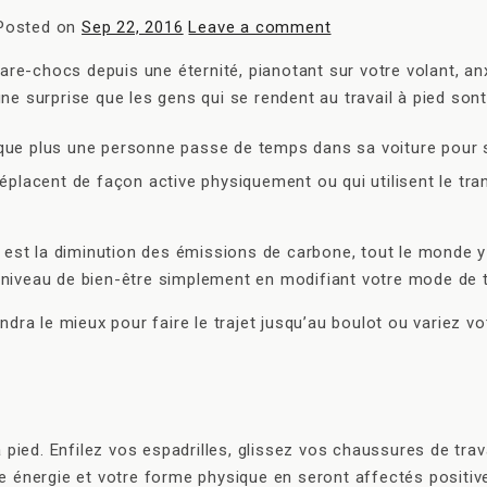
Posted on
Sep 22, 2016
Leave a comment
are-chocs depuis une éternité, pianotant sur votre volant, anx
e surprise que les gens qui se rendent au travail à pied sont
que plus une personne passe de temps dans sa voiture pour se 
lacent de façon active physiquement ou qui utilisent le tra
é est la diminution des émissions de carbone, tout le monde
niveau de bien-être simplement en modifiant votre mode de t
ra le mieux pour faire le trajet jusqu’au boulot ou variez vot
t à pied. Enfilez vos espadrilles, glissez vos chaussures de tr
e énergie et votre forme physique en seront affectés positi