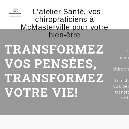
TRANSFORMEZ
P
mieu
VOS PENSÉES,
chiropr
TRANSFORMEZ
Trans
vos pe
VOTRE VIE!
trans
vot