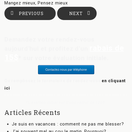
Mangez mieux
,
Pensez mieux
PREVIOUS
NEXT
Demandez votre rendez-vous
rabais de
aujourd’hui et profitez d’un
15$
* sur votre évaluation initiale.
Contactez-nous par téléphone
Ou remplissez le formulaire de rendez-vous
en cliquant
ici
*L’examen initial est d’une valeur de 120$.
Articles Récents
Je suis en vacances : comment ne pas me blesser?
J’ai souvent mal au cou le matin. Pourquoi?