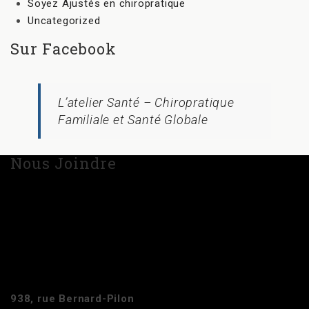
Soyez Ajustés en chiropratique
Uncategorized
Sur Facebook
L’atelier Santé – Chiropratique
Familiale et Santé Globale
Nous Joindre
938, rue Bernard-Pilon