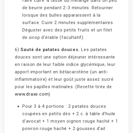
faire cuire ¼ tasse du mélange dans un peu
de beurre pendant 2-3 minutes. Retourner
lorsque des bulles apparaissent à la
surface. Cuire 2 minutes supplémentaires.
Déguster avec des petits fruits et un filet
de sirop d’érable (facultatif).
6)
Sauté de patates douces.
Les patates
douces sont une option déjeuner intéressante
en raison de leur faible indice glycémique, leur
apport important en bétacarotène (un anti-
inflammatoire) et leur goût juste assez sucré
pour les papilles matinales. (Recette tirée de
www.draxe.com
)
Pour 3 à 4 portions : 2 patates douces
coupées en petits dés + 2 c. à table d’huile
d’avocat + 1 moyen oignon rouge haché + 1
poivron rouge haché + 2 gousses d’ail