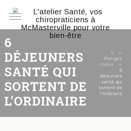
6
DÉJEUNERS
→
Mangez
→
mieux
SANTÉ QUI
6
déjeuners
SORTENT DE
santé qui
sortent de
l’ordinaire
L’ORDINAIRE