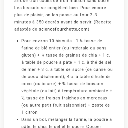
arrose d’un coulis de fruit maison sans sucre.
Les biscuits se congèlent bien. Pour encore
plus de plaisir, on les passe au four 2-3
minutes à 350 degrés avant de servir. (Recette
adaptée de
sciencefourchette.com
)
Pour environ 10 biscuits : 1 ¼ tasse de
farine de blé entier (ou intégrale ou sans
gluten) + ¼ tasse de graines de chia + 1 c.
à table de poudre à pâte + 1 c. à thé de sel
de mer + 3 c. à table de sucre (de canne ou
de coco idéalement), 4 c. à table d’huile de
coco (ou beurre) + ¾ tasse de boisson
végétale (ou lait) à température ambiante +
½ tasse de fraises fraîches en morceaux
(ou autre petit fruit saisonnier) + zeste de
1 citron
Dans un bol, mélanger la farine, la poudre à
pâte, le chia, le sel et le sucre. Couper