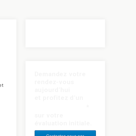
Demandez votre
rendez-vous
et
aujourd’hui
et profitez d’un
rabais de 15$
*
sur votre
évaluation initiale.
Contactez-nous par