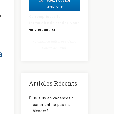
téléphone
r
Ou remplissez le
formulaire de rendez-vous
en cliquant ici
*L’examen initial est d’une
valeur de 120$.
a
Articles Récents
Je suis en vacances :
comment ne pas me
blesser?