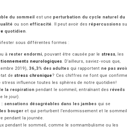
uble du sommeil
est une
perturbation du cycle naturel du
ualité
ou son
efficacité
. Il peut avoir des
répercussions
su
re
quotidien
.
fester sous différentes formes :
ou à
rester endormi
, pouvant être causée par le
stress
, les
ctionnements neurologiques
. D’ailleurs, saviez-vous que,
tembre 2019),
36,3% des adultes
qui rapportent
ne pas avoi
état de
stress chronique
? Ces chiffres ne font que confirm
le stress influence toutes les sphères de notre quotidien!
e la respiration
pendant le sommeil, entraînant des
réveils
e le jour).
: sensations désagréables dans les jambes
qui se
 les bouger
et qui perturbent l’endormissement et le sommeil
e pendant la journée.
x pendant le sommeil, comme le somnambulisme ou les