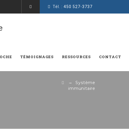
Tél. :
450 527-3737
ROCHE
TÉMOIGNAGES
RESSOURCES
CONTACT
→
Système
immunitaire