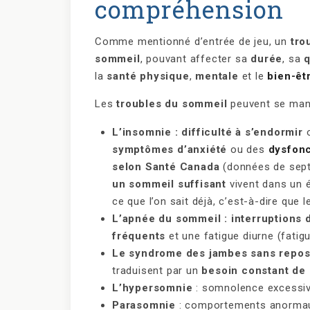
compréhension
Comme mentionné d’entrée de jeu, un
tro
sommeil
, pouvant affecter sa
durée
, sa
q
la
santé physique
,
mentale
et le
bien-êt
Les
troubles du sommeil
peuvent se mani
L’insomnie : difficulté à s’endormir
symptômes d’anxiété
ou des
dysfon
selon Santé Canada
(données de sep
un sommeil suffisant
vivent dans un 
ce que l’on sait déjà, c’est-à-dire que 
L’apnée du sommeil : interruptions d
fréquents
et une fatigue diurne (fatigu
Le syndrome des jambes sans repos 
traduisent par un
besoin constant de
L’hypersomnie
: somnolence excessiv
Parasomnie
: comportements anormau