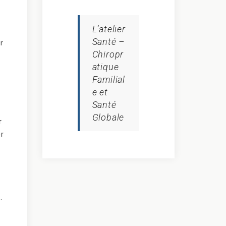
L’atelier
Santé –
r
Chiropr
atique
Familial
e et
Santé
Globale
r
er
.