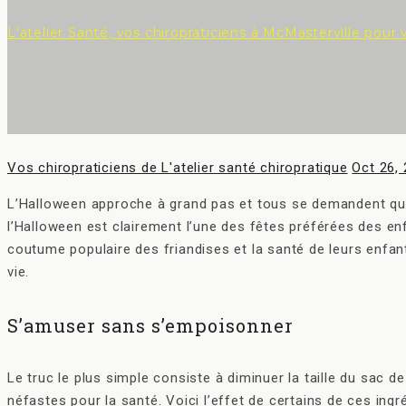
L'atelier Santé, vos chiropraticiens à McMasterville pour 
Author
Posted
Vos chiropraticiens de L'atelier santé chiropratique
Oct 26,
on
L’Halloween approche à grand pas et tous se demandent quel 
l’Halloween est clairement l’une des fêtes préférées des en
coutume populaire des friandises et la santé de leurs enfan
vie.
S’amuser sans s’empoisonner
Le truc le plus simple consiste à diminuer la taille du sac 
néfastes pour la santé. Voici l’effet de certains de ces ingr