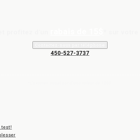
rabais de 15$
t profitez d’un
* sur votre 
Contactez-nous par téléphone
450-527-3737
*L’examen initial est d’une valeur de 120$.
 test!
blesser