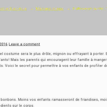
votre bien-être
→
Mangez mieux
→
Halloween santé : 7
 2016
Leave a comment
costume sera le plus drôle, mignon ou effrayant à porter. Et 
fants! Mais les parents qui encouragent leur famille à manger
ts. Voici le secret pour permettre à vos enfants de profiter
de bonbons. Moins vos enfants ramasseront de friandises, moin
édients sur le corps.