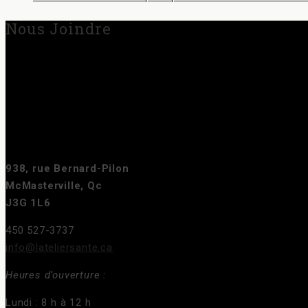
Nous Joindre
938, rue Bernard-Pilon
McMasterville, Qc
J3G 1L6
450 527-3737
info@lateliersante.ca
Heures d’ouverture :
Lundi : 8 h à 12 h