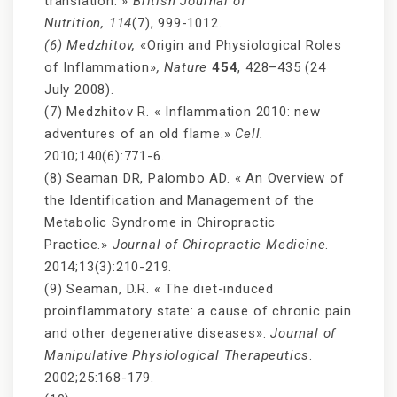
translation. »
British Journal of
Nutrition,
114
(7), 999-1012.
(6) Medzhitov,
«Origin and Physiological Roles
of Inflammation»
, Nature
454
, 428–435 (24
July 2008).
(7) Medzhitov R. « Inflammation 2010: new
adventures of an old flame.»
Cell.
2010;140(6):771-6.
(8) Seaman DR, Palombo AD. « An Overview of
the Identification and Management of the
Metabolic Syndrome in Chiropractic
Practice.»
Journal of Chiropractic Medicine
.
2014;13(3):210-219.
(9) Seaman, D.R. « The diet-induced
proinflammatory state: a cause of chronic pain
and other degenerative diseases».
Journal of
Manipulative Physiological Therapeutics
.
2002;25:168-179.