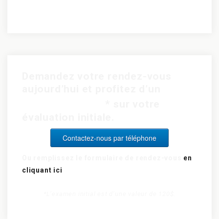
Demandez votre rendez-vous
aujourd’hui et profitez d’un
rabais de 15$
* sur votre
évaluation initiale.
Contactez-nous par téléphone
Ou remplissez le formulaire de rendez-vous
en
cliquant ici
*L’examen initial est d’une valeur de 120$.