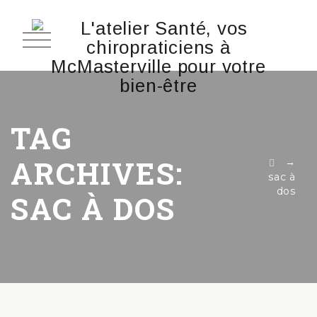
TAG
ARCHIVES:
→
sac à
dos
SAC À DOS