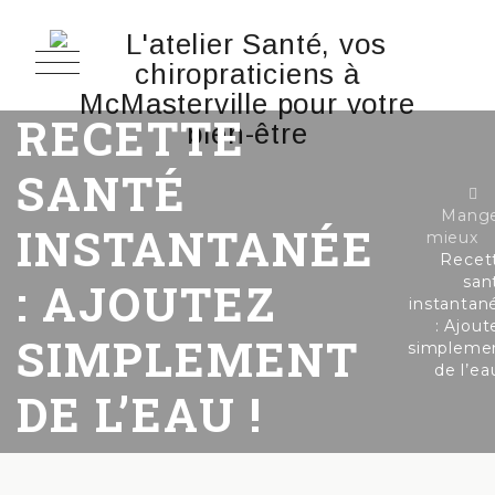
RECETTE
SANTÉ
Mang
INSTANTANÉE
mieux
Recet
san
: AJOUTEZ
instantan
: Ajout
SIMPLEMENT
simpleme
de l’ea
DE L’EAU !