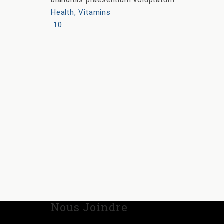
blanditiis praesentium voluptatum.
Health
,
Vitamins
10
Nous Joindre