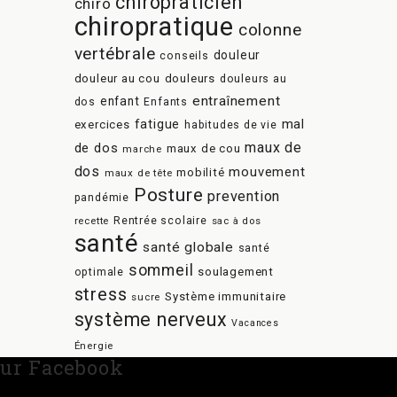
chiropraticien
chiro
chiropratique
colonne
vertébrale
douleur
conseils
douleur au cou
douleurs
douleurs au
entraînement
enfant
dos
Enfants
mal
fatigue
exercices
habitudes de vie
maux de
de dos
maux de cou
marche
dos
mouvement
mobilité
maux de tête
Posture
prevention
pandémie
recette
Rentrée scolaire
sac à dos
santé
santé globale
santé
sommeil
soulagement
optimale
stress
Système immunitaire
sucre
système nerveux
Vacances
Énergie
ur Facebook