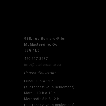
938, rue Bernard-Pilon
McMasterville, Qc
J3G 1L6
450 527-3737
info@lateliersante.ca
Heures d’ouverture :
Lundi : 8 h à 12 h
(sur rendez-vous seulement)
Mardi : 10 h à 19 h
Mercredi : 8 h à 12 h
(sur rendez-vous seulement)