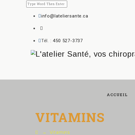
info@lateliersante.ca
Tél. :
450 527-3737
ACCUEIL
VITAMINS
→
Vitamins