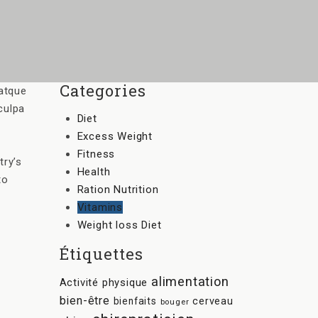
Categories
 atque
culpa
Diet
Excess Weight
Fitness
try’s
Health
to
Ration Nutrition
Vitamins
Weight loss Diet
Étiquettes
alimentation
Activité physique
bien-être
bienfaits
cerveau
bouger